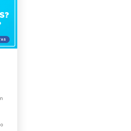
TAS
on
do