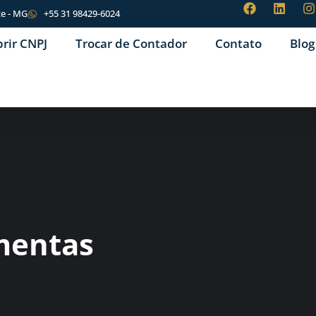
te - MG
+55 31 98429-6024
brir CNPJ
Trocar de Contador
Contato
Blog
mentas