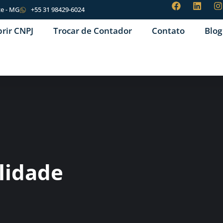
te - MG
+55 31 98429-6024
brir CNPJ
Trocar de Contador
Contato
Blog
lidade