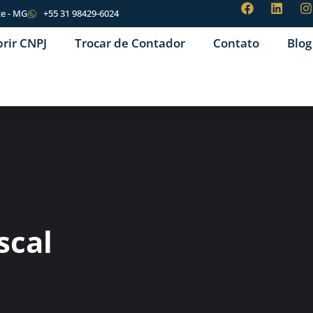
te - MG
+55 31 98429-6024
brir CNPJ
Trocar de Contador
Contato
Blog
scal